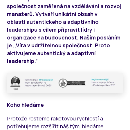
EF
společnost zaměřená na vzdělávání a rozvoj
CO
manažerů. Vytváří unikátní obsah v
FE
oblasti autentického a adaptivního
LE
leadershipu s cílem připravit lídry i
LE
organizace na budoucnost. Naším posláním
AC
FI
je ,,Víra v udržitelnou společnost. Proto
LE
aktivujeme autentický a adaptivní
AT
leadership.”
Koho hledáme
Protože rosteme raketovou rychlostí a
potřebujeme rozšířit náš tým, hledáme