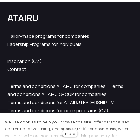
ATAIRU
Tailor-made programs for companies
Ladership Programs for individuals
Inspiration
(CZ)
Contact
Terms and conditions ATAIRU for companies.
Terms
and conditions ATAIRU GROUP for companies
Terms and conditions for ATAIRU LEADERSHIP TV
Terms and conditions for open programs
(CZ)
GDPR
We use cookies to help you browse the site, offer personalised
content or advertising, and analyse traffic anonymously, which
more
we share with our social media, advertising and analytics
CON