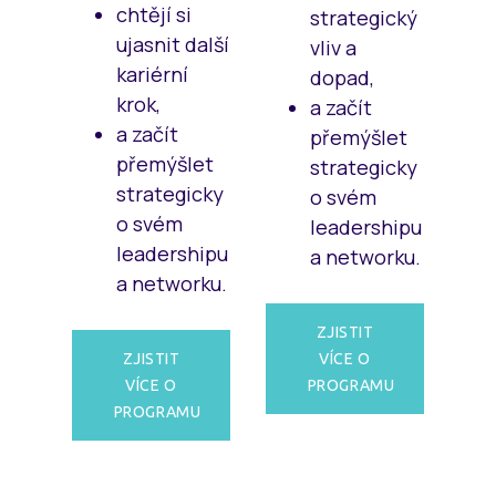
chtějí si
strategický
ujasnit další
vliv a
kariérní
dopad,
krok,
a začít
a začít
přemýšlet
přemýšlet
strategicky
strategicky
o svém
o svém
leadershipu
leadershipu
a networku.
a networku.
ZJISTIT
ZJISTIT
VÍCE O
VÍCE O
PROGRAMU
PROGRAMU