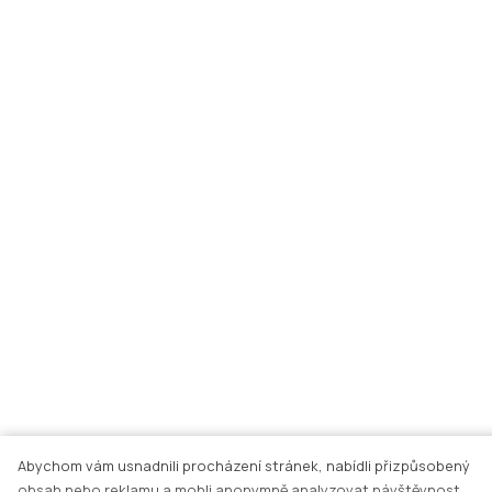
Abychom vám usnadnili procházení stránek, nabídli přizpůsobený
obsah nebo reklamu a mohli anonymně analyzovat návštěvnost,