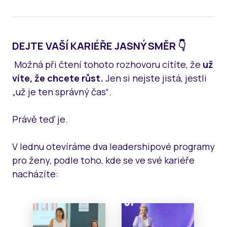
DEJTE VAŠÍ KARIÉŘE JASNÝ SMĚR 👇
Možná při čtení tohoto rozhovoru cítíte, že
už
víte, že chcete růst.
Jen si nejste jistá, jestli
„už je ten správný čas“.
Právě teď je.
V lednu otevíráme dva leadershipové programy
pro ženy, podle toho, kde se ve své kariéře
nacházíte: