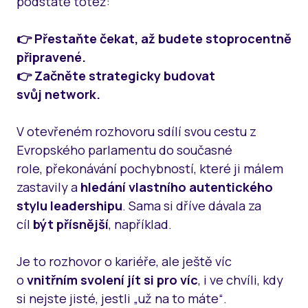
podstatě totéž:
👉 Přestaňte čekat, až budete stoprocentně
připravené.
👉 Začněte strategicky budovat
svůj network.
V otevřeném rozhovoru sdílí svou cestu z
Evropského parlamentu do současné
role, překonávání pochybností, které ji málem
zastavily a
hledání vlastního autentického
stylu leadershipu
. Sama si dříve dávala za
cíl
být přísnější
, například.
Je to rozhovor o kariéře, ale ještě víc
o
vnitřním svolení jít si pro víc
, i ve chvíli, kdy
si nejste jisté, jestli „už na to máte“.