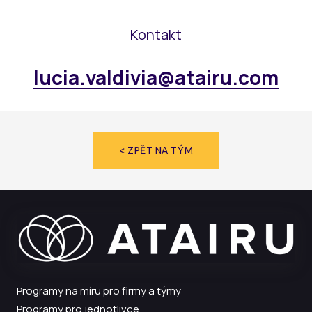
Kontakt
lucia.valdivia@atairu.com
< ZPĚT NA TÝM
Programy na míru pro firmy a týmy
Programy pro jednotlivce