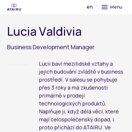
cs
en
Menu
STR
L
u
c
i
a
V
a
l
d
i
v
i
a
KON
PRO
MÍR
Business Development Manager
OTE
PR
FI
PRO
Lucii baví mezilidské vztahy a
O A
AI
PR
jejich budování zvláště v business
PR
JE
prostředí. V salesu se pohybuje
INS
LI
MA
AI
přes 3 roky a má zkušenosti
MI
BU
PR
primárně v prodeji
SP
VÝ
MA
technologických produktů.
KO
ZM
AI
Naplňuje ji, když dělá věci, které
LE
PR
mají celospolečenský dopad, i
MA
EF
proto přichází do ATAIRU. Ve
KO
ST