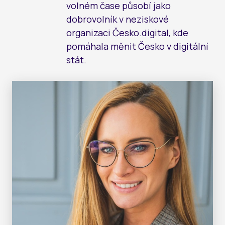
volném čase působí jako
LE
ŽE
ŽE
dobrovolník v neziskové
LE
organizaci Česko.digital, kde
LE
pomáhala měnit Česko v digitální
AK
ZA
stát.
MA
AT