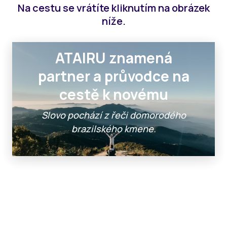
LE
Na cestu se vrátíte kliknutím na obrázek
ŽE
ŽE
níže.
LE
LE
AK
ATAIRU znamená
ZA
MA
partner a průvodce na
AT
cestě k novému
Slovo pochází z řeči domorodého
brazilského kmene.