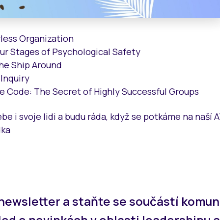
less Organization
ur Stages of Psychological Safety
The Ship Around
Inquiry
re Code: The Secret of Highly Successful Groups
sebe i svoje lidi a budu ráda, když se potkáme na naší
dka
newsletter a staňte se součástí komun
led o novinkách v oblasti leadershipu a