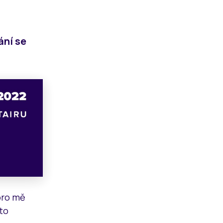
ání se
pro mě
to