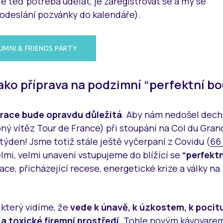
e teď potřeba udělat, je zaregistrovat se a my se
odeslání pozvánky do kalendáře).
UMNI & FRIENDS PÁRTY
ako příprava na podzimní “perfektní bo
nerace bude opravdu důležitá
. Aby nám nedošel dech
ý vítěz Tour de France) při stoupání na Col du Grano
týden! Jsme totiž stále ještě vyčerpaní z Covidu (
66
elmi, velmi unavení vstupujeme do blížící se
“perfektn
ace, přicházející recese, energetické krize a války na
, který vidíme, že
vede k únavě, k úzkostem, k pocit
a toxické firemní prostředí
. Tohle novým kávovarem