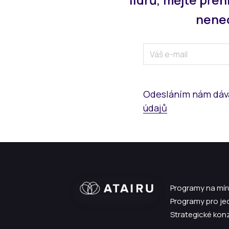
nenec
Odesláním nám dáv
údajů
Programy na míru
Programy pro je
Strategické kon