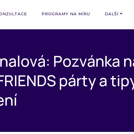
ONZULTACE
PROGRAMY NA MÍRU
DALŠÍ
n
a
l
o
v
á
:
P
o
z
v
á
n
k
a
n
F
R
I
E
N
D
S
p
á
r
t
y
a
t
i
p
e
n
í