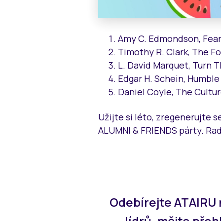
Amy C. Edmondson, Fear
Timothy R. Clark, The Fo
L. David Marquet, Turn 
Edgar H. Schein, Humble 
Daniel Coyle, The Cultu
Užijte si léto, zregenerujte 
ALUMNI & FRIENDS párty. Ra
Odebírejte ATAIRU 
lídrů, mějte přeh