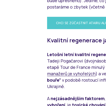
bude upřesněno). Jediné, co j
postaráme o zbytek (včetně 
CHCI SE ZÚČASTNIT ATAIRU AL
Kvalitní regenerace j
Letošní letní kvalitní rege
Tadeji Pogačarovi (dvojnásobn
etapě Tour de France minulý 
manažerů je vyhořelých
) a v
bouře”
v podobě rostoucí infl
Ukrajině.
A
nejzásadnějším faktorem
vyhoření
, je
toxické chování 