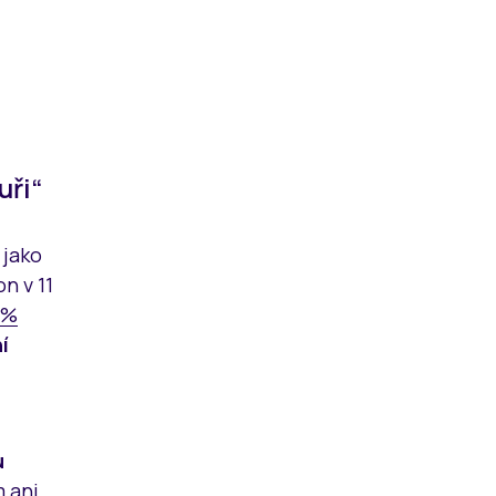
uři“
 jako
n v 11
 %
í
u
 ani