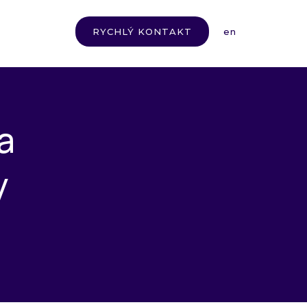
cs
RYCHLÝ KONTAKT
en
a
y