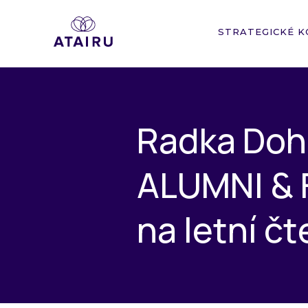
STRATEGICKÉ K
R
a
d
k
a
D
o
h
A
L
U
M
N
I
&
n
a
l
e
t
n
í
č
t