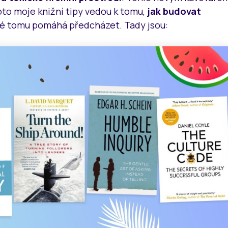
oto moje knižní tipy vedou k tomu,
jak budovat
eré tomu pomáhá předcházet. Tady jsou: