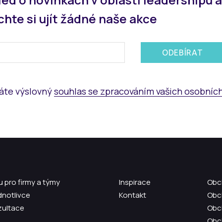
hte si ujít žádné naše akce
ODEBÍRAT
áte výslovný
souhlas se zpracováním vašich osobníc
 pro firmy a týmy
Inspirace
Obc
dnotlivce
Kontakt
Obc
zultace
Obc
Obc