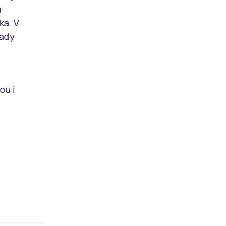
a
ka. V
pady
ou i