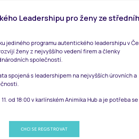
kého Leadershipu pro ženy ze střední
ku jediného programu autentického leadershipu v Č
rozvíjí ženy z nejvyššího vedení firem a členky
dnárodních společností.
ta spojená s leadershipem na nejvyšších úrovních a
čnosti.
11. od 18:00 v karlínském Animika Hub a je potřeba se
CHCI SE REGISTROVAT