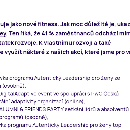
je jako nové fitness. Jak moc důležité je, ukaz
ey
. Ten říká, že 41 % zaměstnanců odchází mi
statek rozvoje. K vlastnímu rozvoji a také
te využít některé z našich akcí, které jsme pro 
návka programu Autentický Leadership pro ženy ze
 (osobně),
 #DigitalAdaptive event ve spolupráci s PwC Česká
tální adaptivity organizací (online),
U ALUMNI & FRIENDS PÁRTY, setkání lídrů a absolventů
 programů (osobně),
návka programu Autentický Leadership pro ženy top