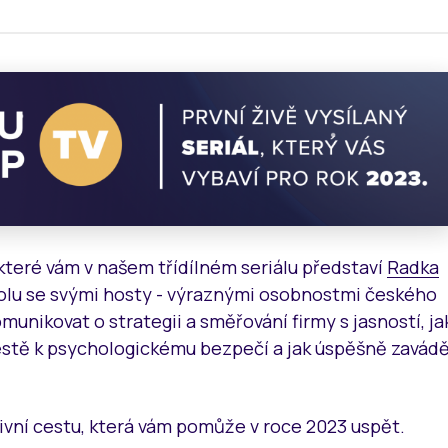
které vám v našem třídílném seriálu představí
Radka
lu se svými hosty - výraznými osobnostmi českého
munikovat o strategii a směřování firmy s jasností, ja
estě k psychologickému bezpečí a jak úspěšně zavád
tivní cestu, která vám pomůže v roce 2023 uspět.