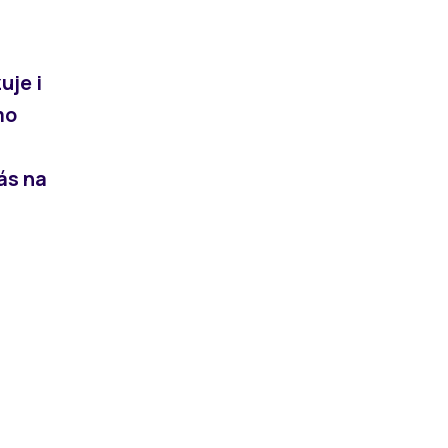
uje i
mo
vás na