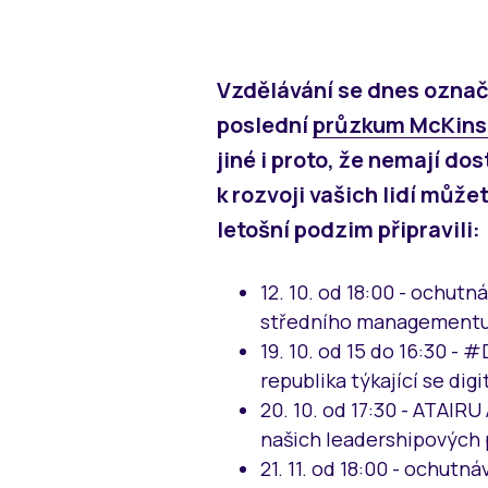
Vzdělávání se dnes označu
poslední
průzkum McKins
jiné i proto, že nemají do
k rozvoji vašich lidí může
letošní podzim připravili:
12. 10. od 18:00 - ochut
středního managementu
19. 10. od 15 do 16:30 -
republika týkající se digi
20. 10. od 17:30 - ATAIR
našich leadershipových
21. 11. od 18:00 - ochut