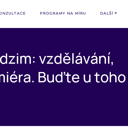
ONZULTACE
PROGRAMY NA MÍRU
DALŠÍ
d
z
i
m
:
v
z
d
ě
l
á
v
á
n
í
,
m
i
é
r
a
.
B
u
ď
t
e
u
t
o
h
o