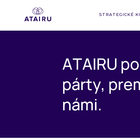
STRATEGICKÉ K
A
T
A
I
R
U
p
o
p
á
r
t
y
,
p
r
e
n
á
m
i
.