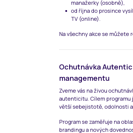
manažerky (osobně),
od října do prosince vy
TV (online).
Na všechny akce se můžete re
Ochutnávka Autentic
managementu
Zveme vás na živou ochutnávk
autenticitu. Cílem programu 
větší sebejistotě, odolnosti
Program se zaměřuje na obla
brandingu a nových dovednost