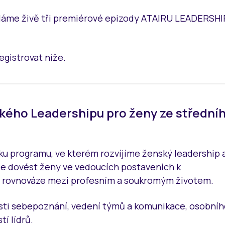
síláme živě tři premiérové epizody ATAIRU LEADERSHI
gistrovat níže.
kého Leadershipu pro ženy ze střední
u programu, ve kterém rozvíjíme ženský leadership 
je dovést ženy ve vedoucích postaveních k
 a rovnováze mezi profesním a soukromým životem.
sti sebepoznání, vedení týmů a komunikace, osobníh
í lídrů.