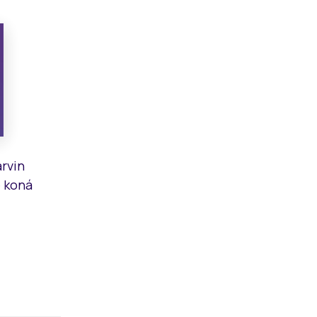
rvin
e koná