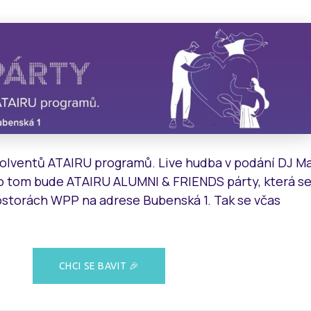
solventů ATAIRU programů. Live hudba v podání DJ Ma
 tom bude ATAIRU ALUMNI & FRIENDS párty, která s
prostorách WPP na adrese Bubenská 1. Tak se včas
CHCI SE BAVIT 🎉