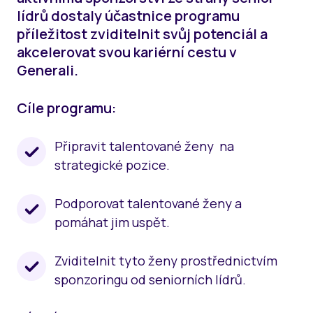
LE
lídrů dostaly účastnice programu
ŽE
ŽE
LE
příležitost zviditelnit svůj potenciál a
akcelerovat svou kariérní cestu v
LE
Generali.
AK
ZA
MA
Cíle programu:
AT
Připravit talentované ženy na
strategické pozice.
Podporovat talentované ženy a
pomáhat jim uspět.
Zviditelnit tyto ženy prostřednictvím
sponzoringu od seniorních lídrů.