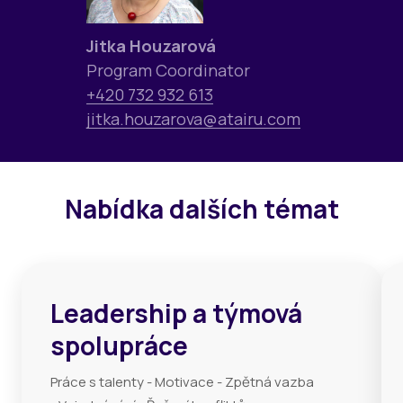
Jitka Houzarová
Program Coordinator
+420 732 932 613
jitka.houzarova@atairu.com
Nabídka dalších témat
Leadership a týmová
spolupráce
Práce s talenty - Motivace - Zpětná vazba