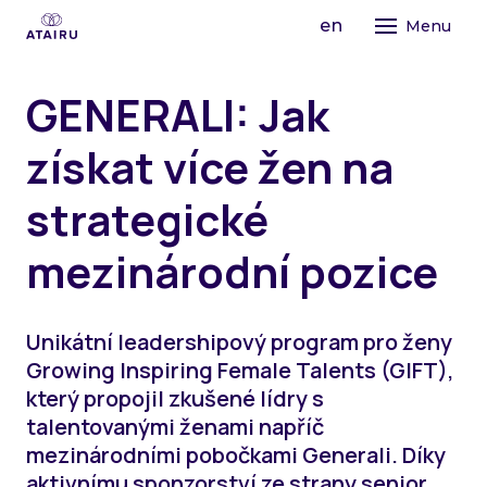
cs
en
Menu
STR
GENERALI: Jak
KON
PRO
získat více žen na
MÍR
OTE
PR
strategické
FI
PRO
mezinárodní pozice
O A
AI
PR
PR
JE
INS
LI
MA
AI
MI
BU
Unikátní leadershipový program pro ženy
PR
SP
VÝ
MA
Growing Inspiring Female Talents (GIFT),
KO
který propojil zkušené lídry s
ZM
AI
LE
PR
talentovanými ženami napříč
MA
mezinárodními pobočkami Generali. Díky
EF
KO
ST
aktivnímu sponzorství ze strany senior