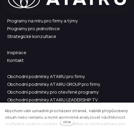
Programy na míru pro firmy a týmy
Programy pro jednotlivce
Strategické konzultace
Inspirace
Kontakt
Obchodní podmínky ATAIRU pro firmy
Obchodní podmínky ATAIRU GROUP pro firmy
Obchodní podmínky pro otevřené programy
Obchodní podmínky ATAIRU LEADERSHIP TV
GDPR
Abychom vám usnadnili procházení stránek, nabídli přizpůsobený
obsah nebo reklamu a mohli anonymně analyzovat návštěvnost,
více
využíváme soubory cookies, které sdílíme se svými partnery pro
RYC
sociální média, inzerci a analýzu. Jejich nastavení upravíte
cs