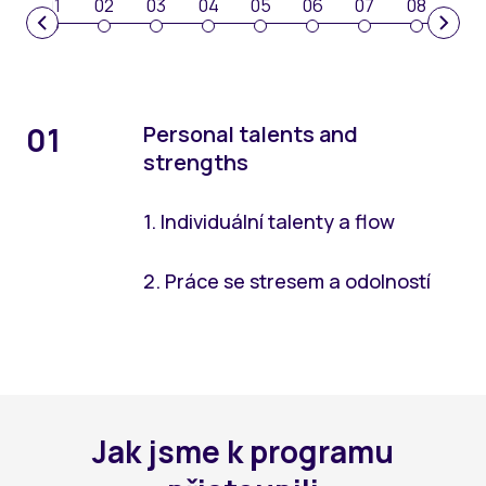
01
02
03
04
05
06
07
08
01
Personal talents and
0
strengths
1. Individuální talenty a flow
2. Práce se stresem a odolností
Jak jsme k programu